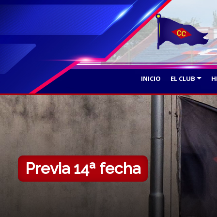
INICIO
EL CLUB
H
Previa 14ª fecha