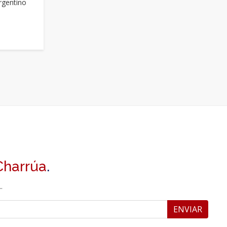
rgentino
Charrúa
.
.
ENVIAR