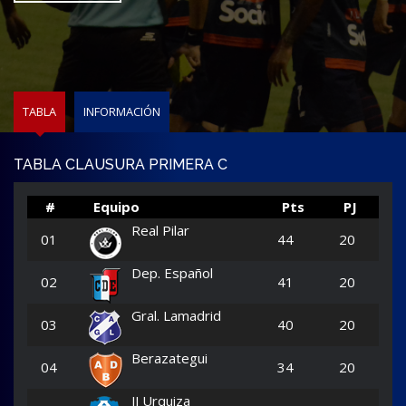
LEER MÁS
TABLA
INFORMACIÓN
TABLA CLAUSURA PRIMERA C
#
Equipo
Pts
PJ
Real Pilar
01
44
20
Dep. Español
02
41
20
Gral. Lamadrid
03
40
20
Berazategui
04
34
20
JJ Urquiza