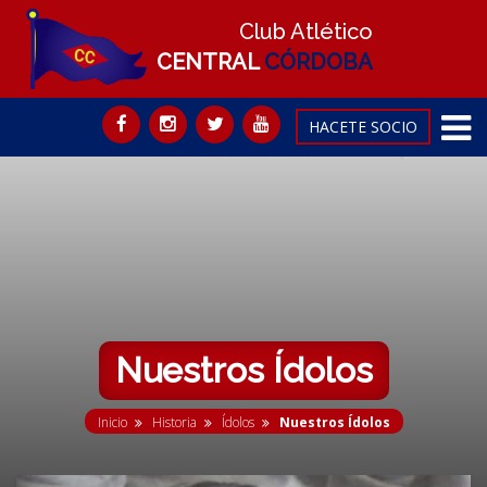
Club Atlético
CENTRAL
CÓRDOBA
HACETE SOCIO
Nuestros Ídolos
Inicio
Historia
Ídolos
Nuestros Ídolos