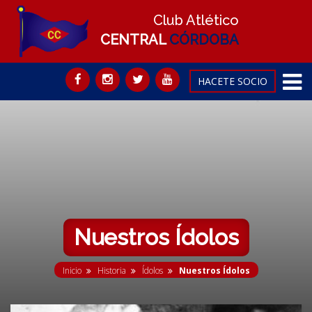
Club Atlético
CENTRAL
CÓRDOBA
HACETE SOCIO
Nuestros Ídolos
Inicio
Historia
Ídolos
Nuestros Ídolos